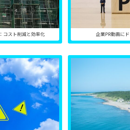
：コスト削減と効率化
企業PR動画に