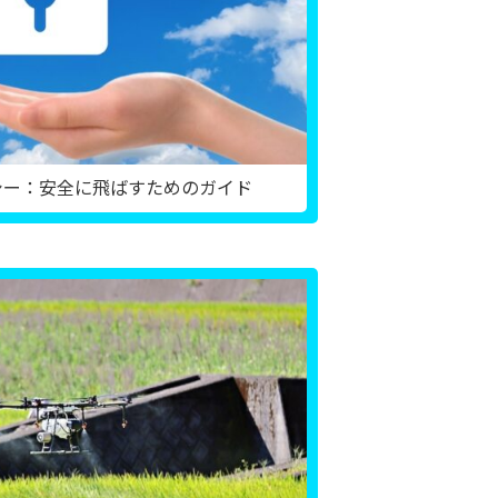
シー：安全に飛ばすためのガイド