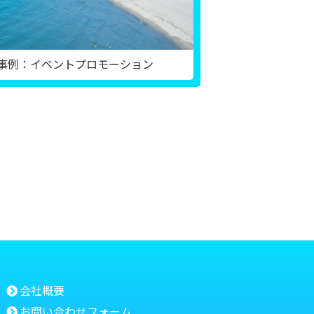
事例：イベントプロモーション
会社概要
お問い合わせフォーム