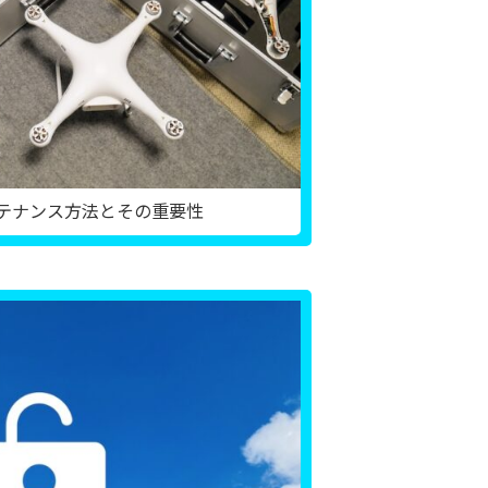
テナンス方法とその重要性