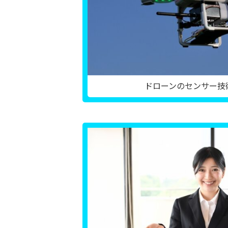
ドローンのセンサー技